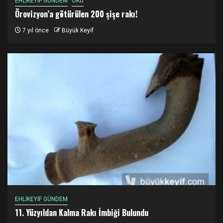
EHLİKEYİF GÜNDEM
OKU
Örovizyon’a götürülen 200 şişe rakı!
7 yıl önce
Büyük Keyif
EHLİKEYİF GÜNDEM
11. Yüzyıldan Kalma Rakı İmbiği Bulundu