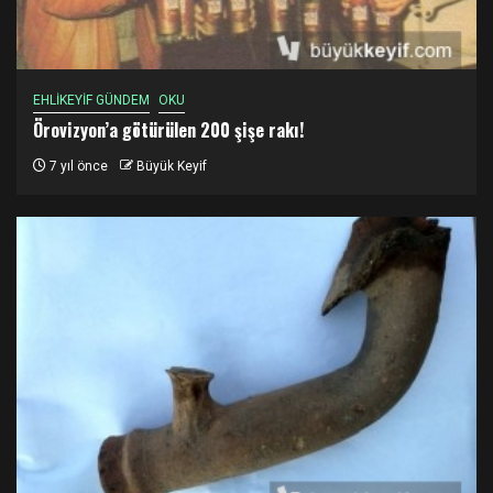
EHLİKEYİF GÜNDEM
OKU
Örovizyon’a götürülen 200 şişe rakı!
7 yıl önce
Büyük Keyif