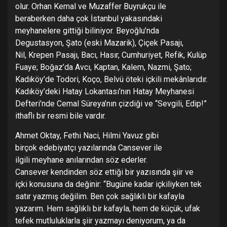
olur. Orhan Kemal ve Muzaffer Buyrukçu ile
beraberken daha çok İstanbul yakasındaki
meyhanelere gittiği biliniyor. Beyoğlu’nda
Degustasyon, Şato (eski Mazarik), Çiçek Pasajı,
Nil, Krepen Pasajı, Bacı, Hasır, Cumhuriyet, Refik, Kulüp
Fuaye; Boğaz’da Avcı, Kaptan, Kalem, Nazmi, Şato;
Kadıköy’de Todori, Koço, Belvü öteki içkili mekânlarıdır.
Kadıköy’deki Hatay Lokantası’nın Hatay Meyhanesi
Defteri’nde Cemal Süreya’nın çizdiği ve “Sevgili, Edip!”
ithaflı bir resmi bile vardır.
Ahmet Oktay, Fethi Naci, Hilmi Yavuz gibi
birçok edebiyatçı yazılarında Cansever ile
ilgili meyhane anılarından söz ederler.
Cansever kendinden söz ettiği bir yazısında şiir ve
içki konusuna da değinir: “Bugüne kadar içkiliyken tek
satır yazmış değilim. Ben çok sağlıklı bir kafayla
yazarım. Hem sağlıklı bir kafayla, hem de küçük, ufak
tefek mutluluklarla şiir yazmayı deniyorum, ya da