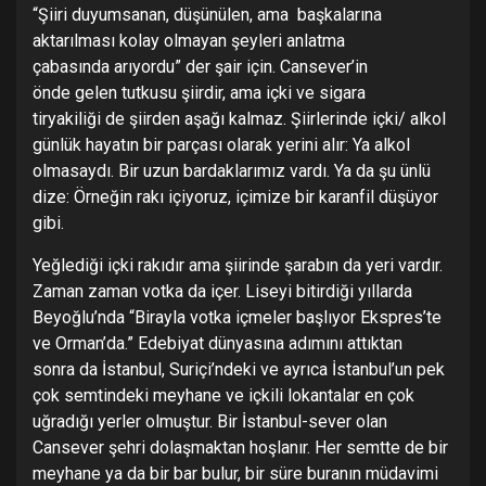
“Şiiri duyumsanan, düşünülen, ama başkalarına
aktarılması kolay olmayan şeyleri anlatma
çabasında arıyordu” der şair için. Cansever’in
önde gelen tutkusu şiirdir, ama içki ve sigara
tiryakiliği de şiirden aşağı kalmaz. Şiirlerinde içki/ alkol
günlük hayatın bir parçası olarak yerini alır: Ya alkol
olmasaydı. Bir uzun bardaklarımız vardı. Ya da şu ünlü
dize: Örneğin rakı içiyoruz, içimize bir karanfil düşüyor
gibi.
Yeğlediği içki rakıdır ama şiirinde şarabın da yeri vardır.
Zaman zaman votka da içer. Liseyi bitirdiği yıllarda
Beyoğlu’nda “Birayla votka içmeler başlıyor Ekspres’te
ve Orman’da.” Edebiyat dünyasına adımını attıktan
sonra da İstanbul, Suriçi’ndeki ve ayrıca İstanbul’un pek
çok semtindeki meyhane ve içkili lokantalar en çok
uğradığı yerler olmuştur. Bir İstanbul-sever olan
Cansever şehri dolaşmaktan hoşlanır. Her semtte de bir
meyhane ya da bir bar bulur, bir süre buranın müdavimi