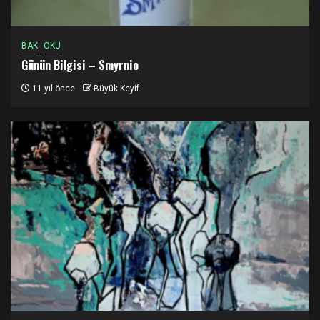
BAK
OKU
Günün Bilgisi – Smyrnio
11 yıl önce
Büyük Keyif