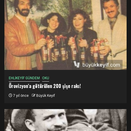
EHLİKEYİF GÜNDEM
OKU
Örovizyon’a götürülen 200 şişe rakı!
7 yıl önce
Büyük Keyif