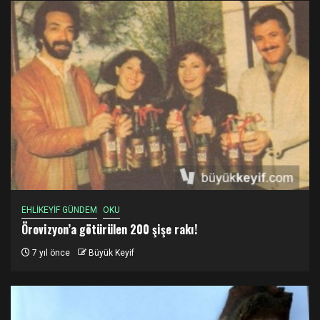
EHLİKEYİF GÜNDEM
OKU
Örovizyon’a götürülen 200 şişe rakı!
7 yıl önce
Büyük Keyif